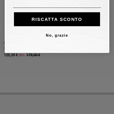
RISCATTA SCONTO
No, grazie
Sneakers Versace Jeans Couture - nero e bianco Donna
Sneakers
125,30 €
179,00 €
30%