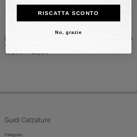
RISCATTA SCONTO
No, grazie
Borsa a mano Rebelle NANCY HANDBAG NAPLAK in vernice blu
scuro Donna Borsa a mano
181,30 €
259,00 €
30%
Guidi Calzature
Il Negozio