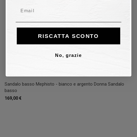
Email
RISCATTA SCONTO
No, grazie
Sandalo basso Mephisto - bianco e argento Donna Sandalo
basso
169,00 €