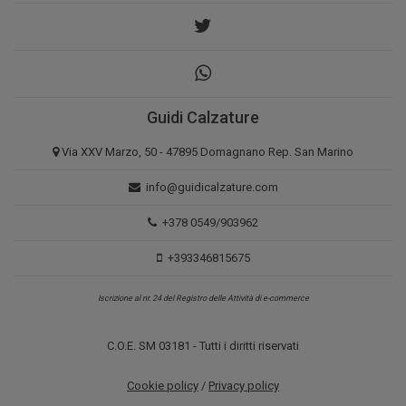
Guidi Calzature
Via XXV Marzo, 50 - 47895 Domagnano Rep. San Marino
info@guidicalzature.com
+378 0549/903962
+393346815675
Iscrizione al nr. 24 del Registro delle Attività di e-commerce
C.O.E. SM 03181 - Tutti i diritti riservati
Cookie policy
/
Privacy policy