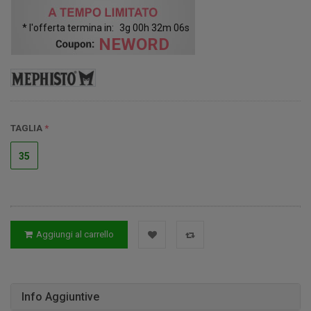
* l'offerta termina in:
3
g
00
h
32
m
05
s
NEWORD
TAGLIA
35
Aggiungi al carrello
Info Aggiuntive