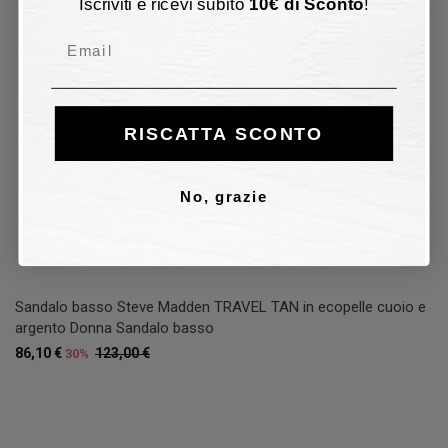
Iscriviti e ricevi subito
10
€
di Sconto
!
Email
RISCATTA SCONTO
No, grazie
Sandalo basso Steve Madden TRAVEL TAN in ecopelle cuoio e
argento Donna Sandalo basso
86,10 €
123,00 €
30%