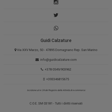
Guidi Calzature
Via XXV Marzo, 50 - 47895 Domagnano Rep. San Marino
info@guidicalzature.com
+378 0549/903962
+393346815675
Iscrizione al nr. 24 del Registro delle Attività di e-commerce
C.O.E. SM 03181 - Tutti i diritti riservati