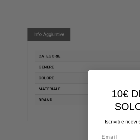
Info Aggiuntive
CATEGORIE
GENERE
COLORE
MATERIALE
10€ 
BRAND
SOLO
Iscriviti e ricev
Email