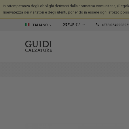
In ottemperanza degli obblighi derivanti dalla normativa comunitaria, (Regola
riservatezza dei visitatori e degli utenti, ponendo in essere ogni sforzo possib
EUR € /
ITALIANO
+378 054990396