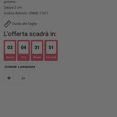
gomma.
Zeppa 2 cm.
Codice Articolo: CRIME.11011
Guida alle Taglie
L'offerta scadrà in:
03
04
31
50
Giorni
Ore
Minuti
Secondi