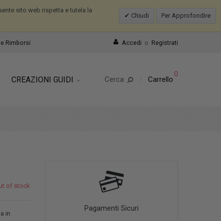
nte sito web rispetta e tutela la
Chiudi
Per Approfondire
e Rimborsi
Accedi
o
Registrati
0
CREAZIONI GUIDI
Cerca
Carrello
ut of stock
Pagamenti Sicuri
a in