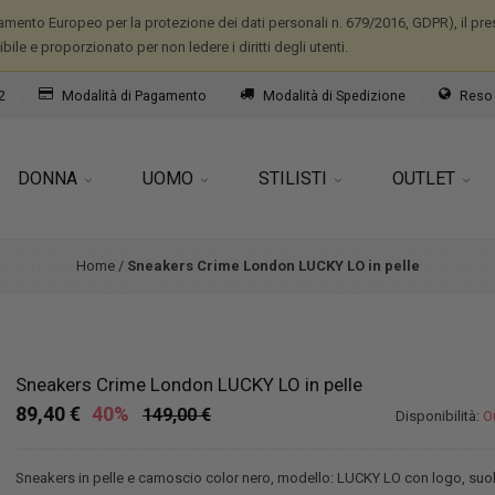
mento Europeo per la protezione dei dati personali n. 679/2016, GDPR), il prese
ile e proporzionato per non ledere i diritti degli utenti.
2
Modalità di Pagamento
Modalità di Spedizione
Reso 
DONNA
UOMO
STILISTI
OUTLET
Home
/
Sneakers Crime London LUCKY LO in pelle
Sneakers Crime London LUCKY LO in pelle
89,40 €
40%
149,00 €
Disponibilità:
O
Sneakers in pelle e camoscio color nero, modello: LUCKY LO con logo, suol