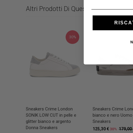
Altri Prodotti Di Questo Brand
RISCA
30%
N
Sneakers Crime London
Sneakers Crime Lon
SONIK LOW CUT in pelle e
bianco e nero Uomo
glitter bianco e argento
Sneakers
Donna Sneakers
125,30 €
179,00
30%