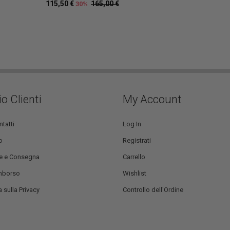
115,50 €
165,00 €
30%
io Clienti
My Account
ntatti
Log In
o
Registrati
e e Consegna
Carrello
mborso
Wishlist
 sulla Privacy
Controllo dell'Ordine