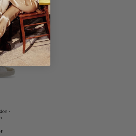
30%
30%
don -
Sneakers Crime London LOW
Sneakers Crime Lon
o
TOP LEVEL UP in pelle bianco
bianco Donna Snea
e nero Donna Sneakers
125,30 €
179,00
30%
 €
111,30 €
159,00 €
30%