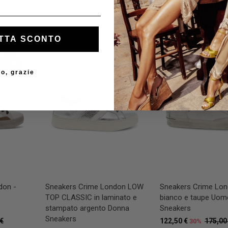
TTA SCONTO
30%
30%
o, grazie
don -
Sneakers Crime London LOW
Sneakers Crime Lon
TOP CLASSIC in laminato e
bianco e taupe Uom
stampato argento Donna
Sneakers
Sneakers
 €
122,50 €
175,00
30%