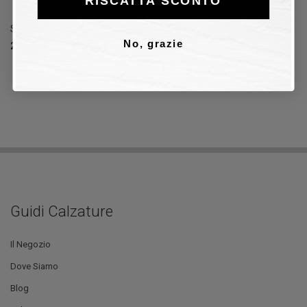
RISCATTA SCONTO
Stringata Fabi in pelle Uomo Stringata
No, grazie
236,60 €
338,00 €
30%
Guidi Calzature
Il Negozio
Dove Siamo
Blog