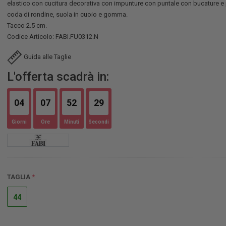
elastico con cucitura decorativa con impunture con puntale con bucature e
coda di rondine, suola in cuoio e gomma.
Tacco 2.5 cm.
Codice Articolo: FABI.FU0312.N
Guida alle Taglie
L'offerta scadrà in:
04
07
52
28
Giorni
Ore
Minuti
Secondi
TAGLIA
44