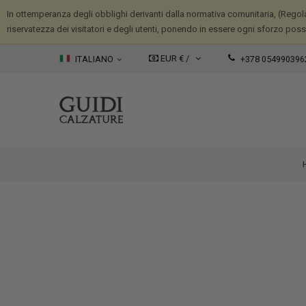
In ottemperanza degli obblighi derivanti dalla normativa comunitaria, (Regola
riservatezza dei visitatori e degli utenti, ponendo in essere ogni sforzo possib
EUR € /
ITALIANO
+378 054990396