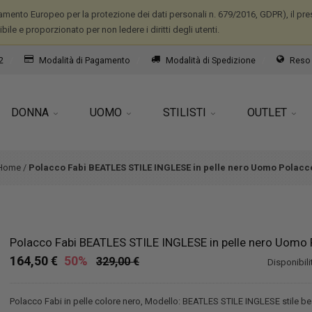
mento Europeo per la protezione dei dati personali n. 679/2016, GDPR), il prese
ile e proporzionato per non ledere i diritti degli utenti.
2
Modalità di Pagamento
Modalità di Spedizione
Reso 
DONNA
UOMO
STILISTI
OUTLET
Home
/
Polacco Fabi BEATLES STILE INGLESE in pelle nero Uomo Polacc
Polacco Fabi BEATLES STILE INGLESE in pelle nero Uomo
164,50 €
50%
329,00 €
Disponibili
Polacco Fabi in pelle colore nero, Modello: BEATLES STILE INGLESE stile be