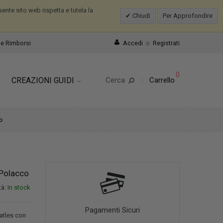
nte sito web rispetta e tutela la
Chiudi
Per Approfondire
e Rimborsi
Accedi
o
Registrati
0
CREAZIONI GUIDI
Cerca
Carrello
o
 Polacco
tà:
In stock
Pagamenti Sicuri
atles con