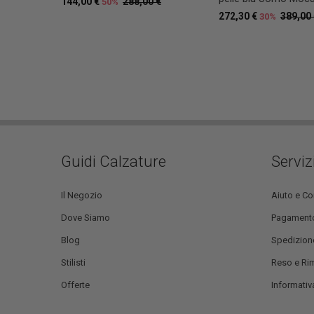
144,00 €
288,00 €
50%
272,30 €
389,00
30%
Guidi Calzature
Serviz
Il Negozio
Aiuto e Co
Dove Siamo
Pagament
Blog
Spedizion
Stilisti
Reso e Ri
Offerte
Informativa