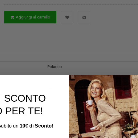
Aggiungi al carrello
Polacco
Uomo
nero
DI SCONTO
pelle
 PER TE!
Fabi
i subito un
10€ di Sconto
!