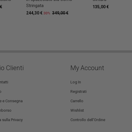
Stringata
 €
135,00 €
244,30 €
349,00 €
30%
io Clienti
My Account
ntatti
Log In
o
Registrati
e e Consegna
Carrello
mborso
Wishlist
 sulla Privacy
Controllo dell'Ordine