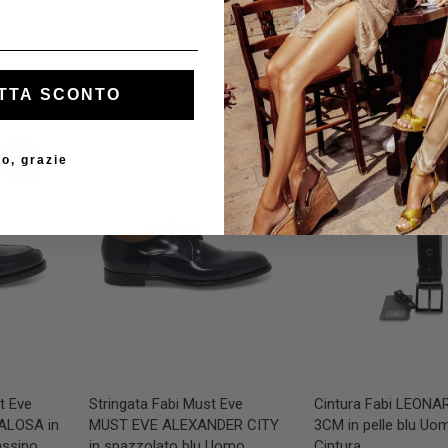
TTA SCONTO
o, grazie
30%
30%
t Eve
Stringata Fabi Must Eve
Cintura Fabi LEONA
ALOSA in
MUST EVE ALEXANDER CITY
3CM in pelle blu Uo
assino
in spazzolato blu Uomo
Cintura