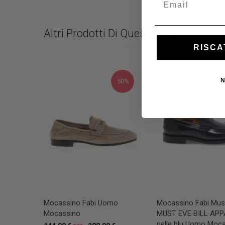
Altri Prodotti Di Questo Brand
RISCA
N
50%
Mocassino Fabi Uomo
Mocassino Fabi Mus
Mocassino
MUST EVE BILL APP
pelle blu Uomo Moc