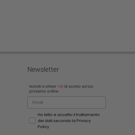
243,60 €
348,00 €
30%
124,50 €
249,00
50%
Newsletter
Iscriviti e ottieni
10€
di sconto sul tuo
prossimo ordine.
Email
Ho letto e accetto il trattamento
dei dati secondo la Privacy
Policy