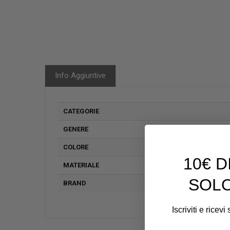
Info Aggiuntive
CATEGORIE
GENERE
COLORE
10€ 
MATERIALE
SOLO
BRAND
Iscriviti e ricev
Email