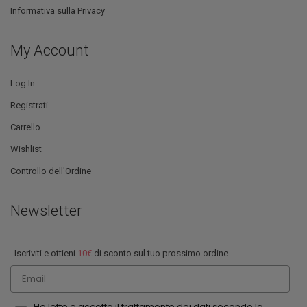
Informativa sulla Privacy
My Account
Log In
Registrati
Carrello
Wishlist
Controllo dell'Ordine
Newsletter
Iscriviti e ottieni
10€
di sconto sul tuo prossimo ordine.
Email
Ho letto e accetto il trattamento dei dati secondo la