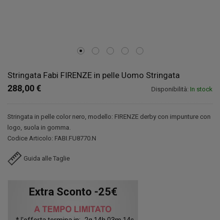
Stringata Fabi FIRENZE in pelle Uomo Stringata
288,00 €
Disponibilità:
In stock
Stringata in pelle color nero, modello: FIRENZE derby con impunture con
logo, suola in gomma.
Codice Articolo: FABI.FU8770.N
Guida alle Taglie
Extra Sconto -25€
* l'offerta termina in:
2
g
14
h
03
m
13
s