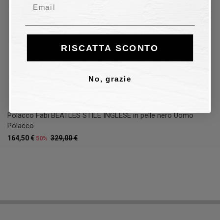
Email
RISCATTA SCONTO
No, grazie
Polacco Fabi BEATLES STILE INGLESE in pelle nero Uomo
Polacco
164,50 €
329,00 €
50%