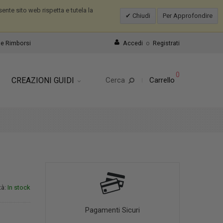
nte sito web rispetta e tutela la
Chiudi
Per Approfondire
e Rimborsi
Accedi
o
Registrati
0
CREAZIONI GUIDI
Cerca
Carrello
tà:
In stock
Pagamenti Sicuri