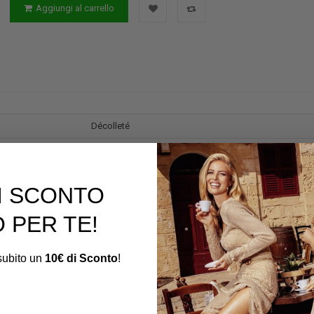
Aggiungi al carrello
Décolleté
Donna
cipria
DI SCONTO
vernice
 PER TE!
Chon
i subito un
10€ di Sconto
!