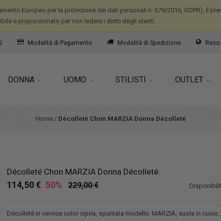
mento Europeo per la protezione dei dati personali n. 679/2016, GDPR), il prese
ile e proporzionato per non ledere i diritti degli utenti.
2
Modalità di Pagamento
Modalità di Spedizione
Reso 
DONNA
UOMO
STILISTI
OUTLET
Home
/
Décolleté Chon MARZIA Donna Décolleté
Décolleté Chon MARZIA Donna Décolleté
114,50 €
50%
229,00 €
Disponibili
Décolleté in vernice color cipria, spuntata modello: MARZIA, suola in cuoio.