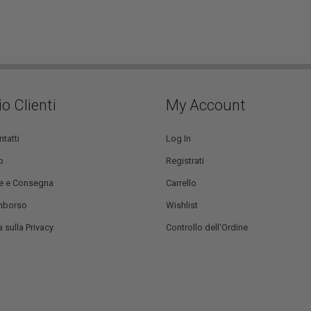
io Clienti
My Account
ntatti
Log In
o
Registrati
e e Consegna
Carrello
mborso
Wishlist
 sulla Privacy
Controllo dell'Ordine