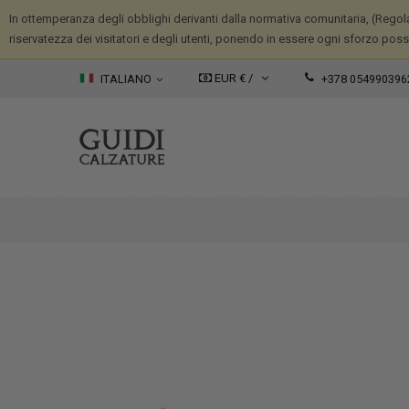
In ottemperanza degli obblighi derivanti dalla normativa comunitaria, (Regola
riservatezza dei visitatori e degli utenti, ponendo in essere ogni sforzo possib
EUR € /
ITALIANO
+378 054990396