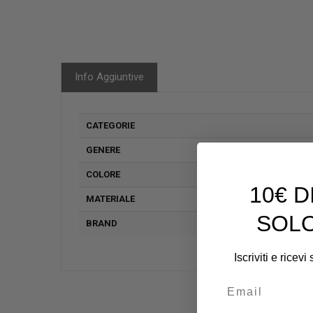
Info Aggiuntive
CATEGORIE
GENERE
COLORE
10€ 
MATERIALE
SOLO
BRAND
Iscriviti e ricev
Email