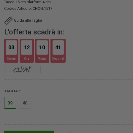
Tacco 15 cm platform 4 cm.
Codice Articolo: CHON.1517
Guida alle Taglie
L'offerta scadrà in:
03
12
10
40
Giorni
Ore
Minuti
Secondi
TAGLIA
39
40