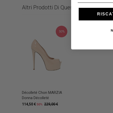
Altri Prodotti Di Questo Brand
RISCA
N
50%
Décolleté Chon MARZIA
Donna Décolleté
114,50 €
229,00 €
50%