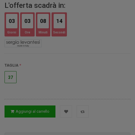
L'offerta scadrà in:
03
03
08
13
Giorni
Ore
Minuti
Secondi
TAGLIA
37
Aggiungi al carrello