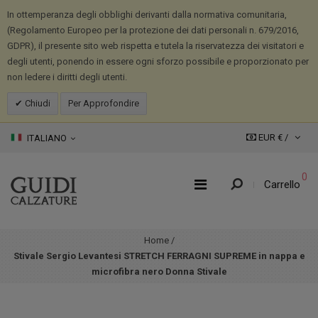
In ottemperanza degli obblighi derivanti dalla normativa comunitaria,
(Regolamento Europeo per la protezione dei dati personali n. 679/2016,
GDPR), il presente sito web rispetta e tutela la riservatezza dei visitatori e
degli utenti, ponendo in essere ogni sforzo possibile e proporzionato per
non ledere i diritti degli utenti.
Chiudi
Per Approfondire
EUR € /
ITALIANO
0
Carrello
Home
/
Stivale Sergio Levantesi STRETCH FERRAGNI SUPREME in nappa e
microfibra nero Donna Stivale