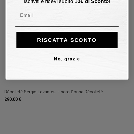
Iscriviti e ricevi subito
10
€
di Sconto
!
Email
RISCATTA SCONTO
No, grazie
Décolleté Sergio Levantesi - nero Donna Décolleté
290,00 €