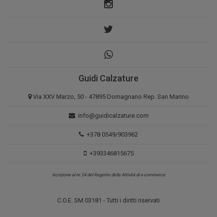
Guidi Calzature
Via XXV Marzo, 50 - 47895 Domagnano Rep. San Marino
info@guidicalzature.com
+378 0549/903962
+393346815675
Iscrizione al nr. 24 del Registro delle Attività di e-commerce
C.O.E. SM 03181 - Tutti i diritti riservati