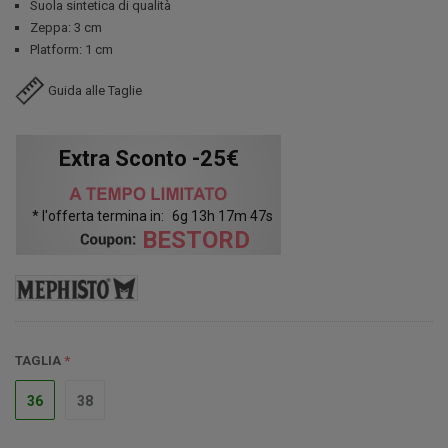
Suola sintetica di qualità
Zeppa: 3 cm
Platform: 1 cm
Guida alle Taglie
Extra Sconto -25€
* l'offerta termina in:
6
g
13
h
17
m
46
s
BESTORD
TAGLIA
36
38