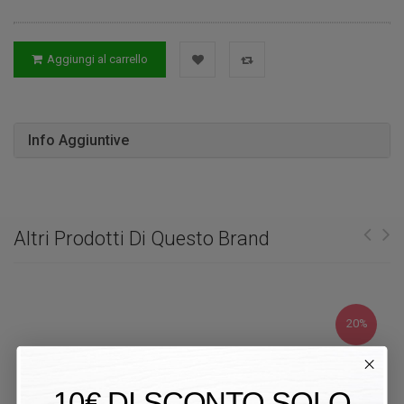
Aggiungi al carrello
Info Aggiuntive
Altri Prodotti Di Questo Brand
20%
10€ DI SCONTO SOLO