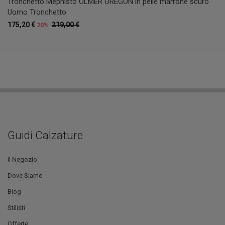
Tronchetto Mephisto OLMER OREGON in pelle marrone scuro
Uomo Tronchetto
175,20 €
219,00 €
20%
Guidi Calzature
Il Negozio
Dove Siamo
Blog
Stilisti
Offerte